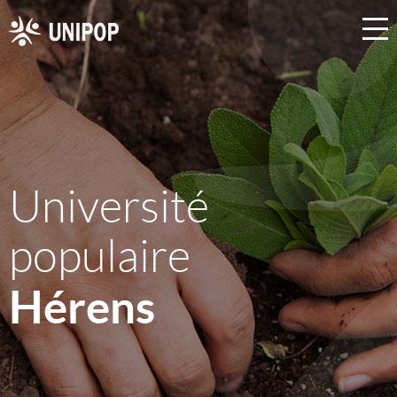
Université
populaire
Hérens