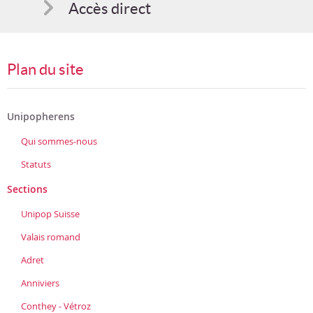
Accès direct
Comment s'inscrire
Plan du site
Suggestions
Bon cadeau
Unipopherens
Qui sommes-nous
Programme en PDF
Statuts
Sections
Unipop Suisse
Valais romand
Adret
Anniviers
Conthey - Vétroz