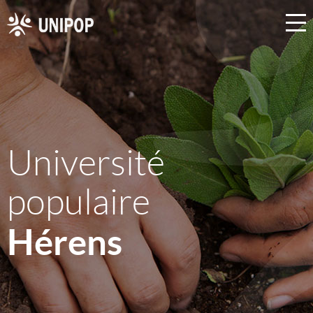
Université
populaire
Hérens