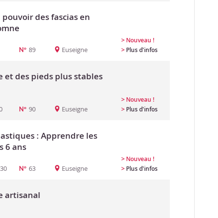
pouvoir des fascias en
tomne
>
Nouveau !
89
Euseigne
>
Plus d'infos
N°
e et des pieds plus stables
>
Nouveau !
0
90
Euseigne
>
Plus d'infos
N°
lastiques : Apprendre les
s 6 ans
>
Nouveau !
:30
63
Euseigne
>
Plus d'infos
N°
e artisanal