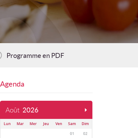
Programme en PDF
Agenda
Août
2026
Lun
Mar
Mer
Jeu
Ven
Sam
Dim
01
02