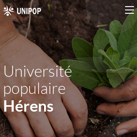
Université
populaire
Hérens